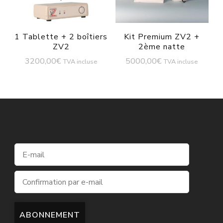
1 Tablette + 2 boîtiers
Kit Premium ZV2 +
ZV2
2ème natte
3200,00
€
5000,00
€
TVA incluse
TVA incluse
ABONNEMENT